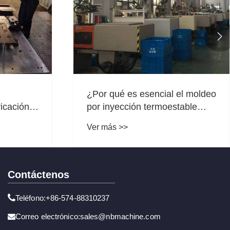

¿Por qué es esencial el moldeo
ricación
por inyección termoestable
para componentes industriales
Ver más >>
de alto rendimiento?
Contáctenos
Teléfono:+86-574-88310237
Correo electrónico:sales@nbmachine.com