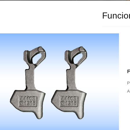
Funcio
F
P
A